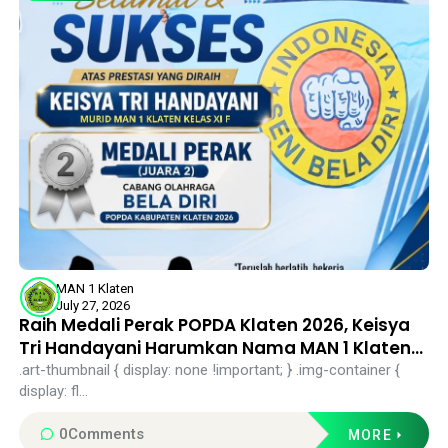
MAN 1 Klaten
July 27, 2026
Raih Medali Perak POPDA Klaten 2026, Keisya
Tri Handayani Harumkan Nama MAN 1 Klaten
di Cabor Bela Diri
.art-thumbnail { display: none !important; } .img-container {
display: fl...
0
Comments
MORE