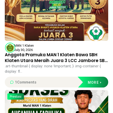
MAN 1 Klaten
July 30, 2026
Anggota Pramuka MAN 1 Klaten Bawa SBH
Klaten Utara Meraih Juara 3 LCC Jambore SBH
Kabupaten Klaten 2026
.art-thumbnail { display: none !important; } .img-container {
display: fl...
1
Comments
MORE
Prestasi