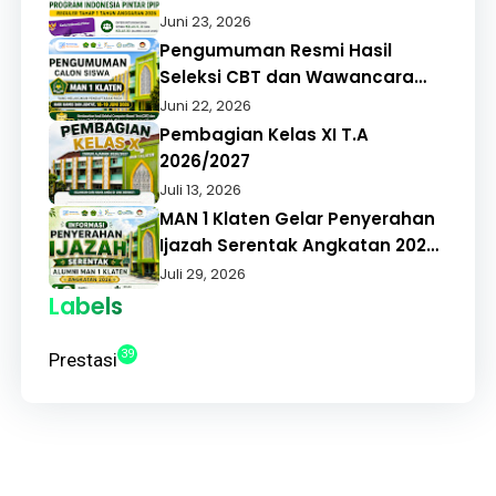
BANTUAN PROGRAM INDONESIA
Juni 23, 2026
PINTAR (PIP) REGULER TAHAP 1
Pengumuman Resmi Hasil
TAHUN ANGGARAN 2026
Seleksi CBT dan Wawancara
PMBM MAN 1 Klaten Tahun
Juni 22, 2026
Pelajaran 2026/2027
Pembagian Kelas XI T.A
2026/2027
Juli 13, 2026
MAN 1 Klaten Gelar Penyerahan
Ijazah Serentak Angkatan 2026,
Alumni Apresiasi Pelayanan
Juli 29, 2026
Cepat dan Tepat
Labels
39
Prestasi