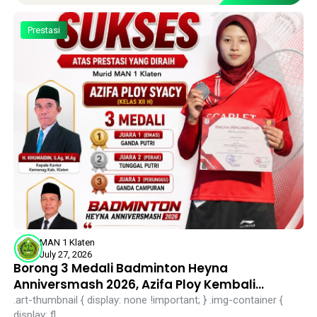
Prestasi
MAN 1 Klaten
July 27, 2026
Borong 3 Medali Badminton Heyna
Anniversmash 2026, Azifa Ploy Kembali
Harumkan Nama MAN 1 Klaten
.art-thumbnail { display: none !important; } .img-container {
display: fl...