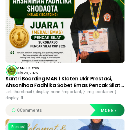
MAN 1 Klaten
July 29, 2026
Santri Boarding MAN 1 Klaten Ukir Prestasi,
Ahsanihaa Fadhlika Sabet Emas Pencak Silat
Sukoharjo Cup 2026
.art-thumbnail { display: none !important; } .img-container {
display: fl...
0
Comments
MORE
Prestasi