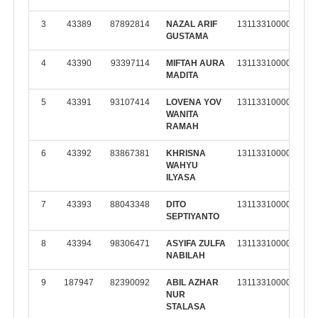
3
43389
87892814
NAZAL ARIF
131133100002
M
GUSTAMA
K
4
43390
93397114
MIFTAH AURA
131133100002
M
MADITA
K
5
43391
93107414
LOVENA YOV
131133100002
M
WANITA
K
RAMAH
6
43392
83867381
KHRISNA
131133100002
M
WAHYU
K
ILYASA
7
43393
88043348
DITO
131133100002
M
SEPTIYANTO
K
8
43394
98306471
ASYIFA ZULFA
131133100002
M
NABILAH
K
9
187947
82390092
ABIL AZHAR
131133100002
M
NUR
K
STALASA