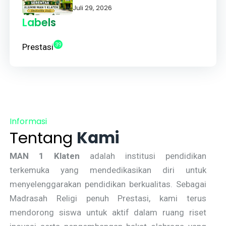
Alumni Apresiasi Pelayanan
Juli 29, 2026
Cepat dan Tepat
Labels
39
Prestasi
Informasi
Tentang
Kami
MAN 1 Klaten
adalah institusi pendidikan
terkemuka yang mendedikasikan diri untuk
menyelenggarakan pendidikan berkualitas. Sebagai
Madrasah Religi penuh Prestasi, kami terus
mendorong siswa untuk aktif dalam ruang riset