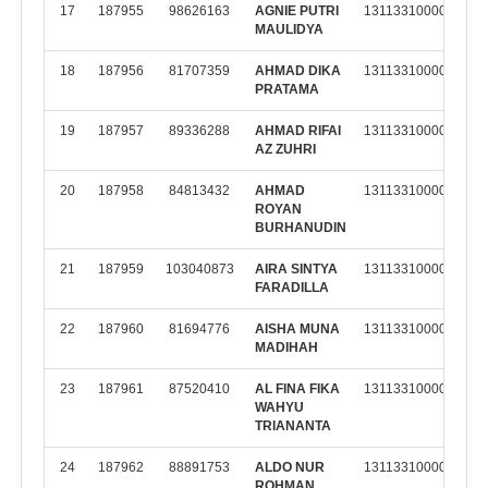
17
187955
98626163
AGNIE PUTRI
131133100002
M
MAULIDYA
K
18
187956
81707359
AHMAD DIKA
131133100002
M
PRATAMA
K
19
187957
89336288
AHMAD RIFAI
131133100002
M
AZ ZUHRI
K
20
187958
84813432
AHMAD
131133100002
M
ROYAN
K
BURHANUDIN
21
187959
103040873
AIRA SINTYA
131133100002
M
FARADILLA
K
22
187960
81694776
AISHA MUNA
131133100002
M
MADIHAH
K
23
187961
87520410
AL FINA FIKA
131133100002
M
WAHYU
K
TRIANANTA
24
187962
88891753
ALDO NUR
131133100002
M
ROHMAN
K