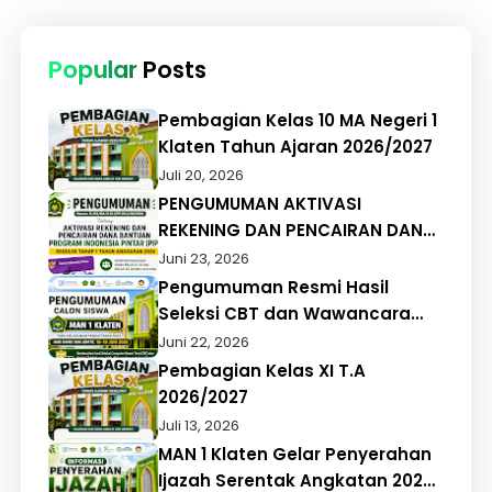
Popular
Posts
Pembagian Kelas 10 MA Negeri 1
Klaten Tahun Ajaran 2026/2027
Juli 20, 2026
PENGUMUMAN AKTIVASI
REKENING DAN PENCAIRAN DANA
BANTUAN PROGRAM INDONESIA
Juni 23, 2026
PINTAR (PIP) REGULER TAHAP 1
Pengumuman Resmi Hasil
TAHUN ANGGARAN 2026
Seleksi CBT dan Wawancara
PMBM MAN 1 Klaten Tahun
Juni 22, 2026
Pelajaran 2026/2027
Pembagian Kelas XI T.A
2026/2027
Juli 13, 2026
MAN 1 Klaten Gelar Penyerahan
Ijazah Serentak Angkatan 2026,