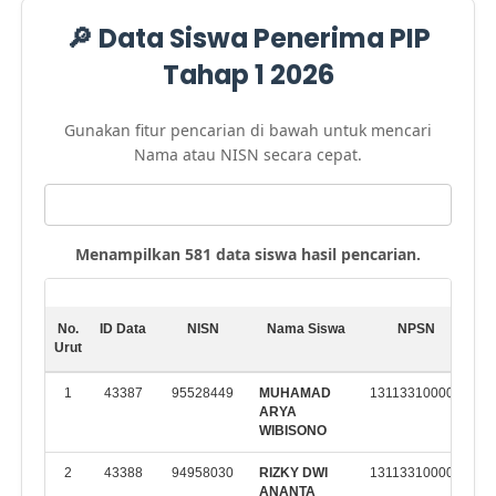
🔎 Data Siswa Penerima PIP
Tahap 1 2026
Gunakan fitur pencarian di bawah untuk mencari
Nama atau NISN secara cepat.
Menampilkan 581 data siswa hasil pencarian.
No.
ID Data
NISN
Nama Siswa
NPSN
Urut
Se
1
43387
95528449
MUHAMAD
131133100002
M
ARYA
K
WIBISONO
2
43388
94958030
RIZKY DWI
131133100002
M
ANANTA
K