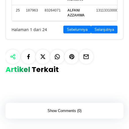
25
187963
83264071
ALFANI
131133100002
M
AZZAHWA
K
Halaman 1 dari 24
Sebelumnya
Selanjutnya
Artikel
Terkait
Show Comments (0)