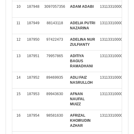
10
187948
3097057356
ADAM ADABI
131133100002
M
K
11
187949
88143118
ADELIA PUTRI
131133100002
M
NAZARINA
K
12
187950
97422473
ADELINA NUR
131133100002
M
ZULFIANTY
K
13
187951
79957865
ADITIYA
131133100002
M
BAGUS
K
RAMADHANI
14
187952
89469935
ADLI FAIZ
131133100002
M
NASRULLOH
K
15
187953
89943630
AFNAN
131133100002
M
NAUFAL
K
MUIZZ
16
187954
98581630
AFRIZAL
131133100002
M
KHOIRUDIN
K
AZHAR