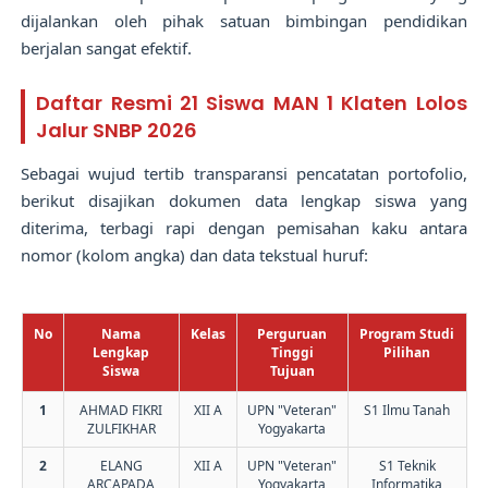
dijalankan oleh pihak satuan bimbingan pendidikan
berjalan sangat efektif.
Daftar Resmi 21 Siswa MAN 1 Klaten Lolos
Jalur SNBP 2026
Sebagai wujud tertib transparansi pencatatan portofolio,
berikut disajikan dokumen data lengkap siswa yang
diterima, terbagi rapi dengan pemisahan kaku antara
nomor (kolom angka) dan data tekstual huruf:
No
Nama
Kelas
Perguruan
Program Studi
Lengkap
Tinggi
Pilihan
Siswa
Tujuan
1
AHMAD FIKRI
XII A
UPN "Veteran"
S1 Ilmu Tanah
ZULFIKHAR
Yogyakarta
2
ELANG
XII A
UPN "Veteran"
S1 Teknik
ARCAPADA
Yogyakarta
Informatika