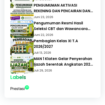
PENGUMUMAN AKTIVASI
REKENING DAN PENCAIRAN DANA
BANTUAN PROGRAM INDONESIA
Juni 23, 2026
PINTAR (PIP) REGULER TAHAP 1
Pengumuman Resmi Hasil
TAHUN ANGGARAN 2026
Seleksi CBT dan Wawancara
PMBM MAN 1 Klaten Tahun
Juni 22, 2026
Pelajaran 2026/2027
Pembagian Kelas XI T.A
2026/2027
Juli 13, 2026
MAN 1 Klaten Gelar Penyerahan
Ijazah Serentak Angkatan 2026,
Alumni Apresiasi Pelayanan
Juli 29, 2026
Cepat dan Tepat
Labels
39
Prestasi