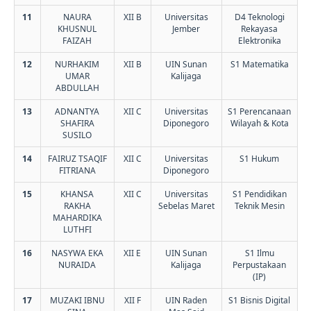
11
NAURA
XII B
Universitas
D4 Teknologi
KHUSNUL
Jember
Rekayasa
FAIZAH
Elektronika
12
NURHAKIM
XII B
UIN Sunan
S1 Matematika
UMAR
Kalijaga
ABDULLAH
13
ADNANTYA
XII C
Universitas
S1 Perencanaan
SHAFIRA
Diponegoro
Wilayah & Kota
SUSILO
14
FAIRUZ TSAQIF
XII C
Universitas
S1 Hukum
FITRIANA
Diponegoro
15
KHANSA
XII C
Universitas
S1 Pendidikan
RAKHA
Sebelas Maret
Teknik Mesin
MAHARDIKA
LUTHFI
16
NASYWA EKA
XII E
UIN Sunan
S1 Ilmu
NURAIDA
Kalijaga
Perpustakaan
(IP)
17
MUZAKI IBNU
XII F
UIN Raden
S1 Bisnis Digital