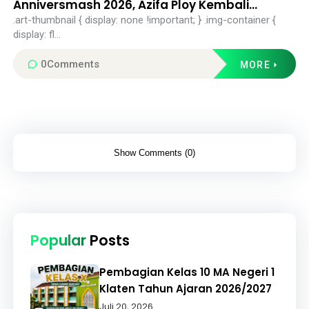
Anniversmash 2026, Azifa Ploy Kembali
Harumkan Nama MAN 1 Klaten
.art-thumbnail { display: none !important; } .img-container {
display: fl...
0
Comments
MORE
Show Comments (0)
Popular
Posts
Pembagian Kelas 10 MA Negeri 1
Klaten Tahun Ajaran 2026/2027
Juli 20, 2026