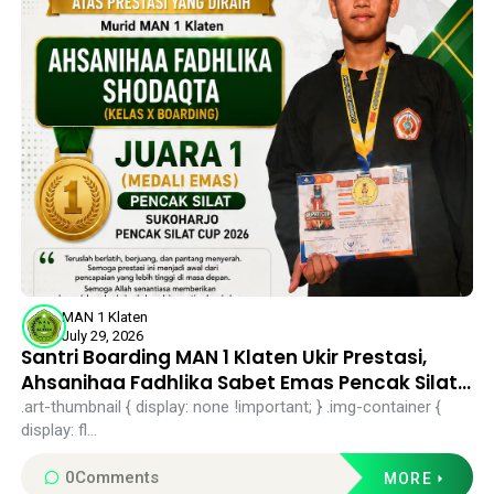
MAN 1 Klaten
July 29, 2026
Santri Boarding MAN 1 Klaten Ukir Prestasi,
Ahsanihaa Fadhlika Sabet Emas Pencak Silat
Sukoharjo Cup 2026
.art-thumbnail { display: none !important; } .img-container {
display: fl...
0
Comments
MORE