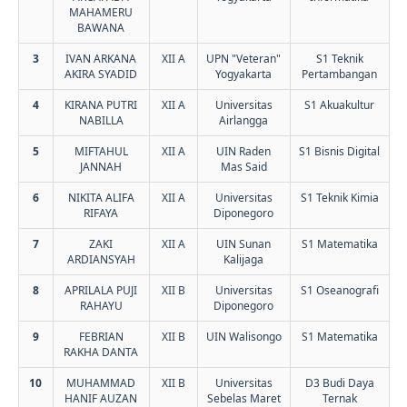
MAHAMERU
BAWANA
3
IVAN ARKANA
XII A
UPN "Veteran"
S1 Teknik
AKIRA SYADID
Yogyakarta
Pertambangan
4
KIRANA PUTRI
XII A
Universitas
S1 Akuakultur
NABILLA
Airlangga
5
MIFTAHUL
XII A
UIN Raden
S1 Bisnis Digital
JANNAH
Mas Said
6
NIKITA ALIFA
XII A
Universitas
S1 Teknik Kimia
RIFAYA
Diponegoro
7
ZAKI
XII A
UIN Sunan
S1 Matematika
ARDIANSYAH
Kalijaga
8
APRILALA PUJI
XII B
Universitas
S1 Oseanografi
RAHAYU
Diponegoro
9
FEBRIAN
XII B
UIN Walisongo
S1 Matematika
RAKHA DANTA
10
MUHAMMAD
XII B
Universitas
D3 Budi Daya
HANIF AUZAN
Sebelas Maret
Ternak