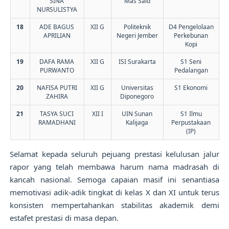
SINA
Mas Said
NURSULISTYA
18
ADE BAGUS
XII G
Politeknik
D4 Pengelolaan
APRILIAN
Negeri Jember
Perkebunan
Kopi
19
DAFA RAMA
XII G
ISI Surakarta
S1 Seni
PURWANTO
Pedalangan
20
NAFISA PUTRI
XII G
Universitas
S1 Ekonomi
ZAHIRA
Diponegoro
21
TASYA SUCI
XII I
UIN Sunan
S1 Ilmu
RAMADHANI
Kalijaga
Perpustakaan
(IP)
Selamat kepada seluruh pejuang prestasi kelulusan jalur
rapor yang telah membawa harum nama madrasah di
kancah nasional. Semoga capaian masif ini senantiasa
memotivasi adik-adik tingkat di kelas X dan XI untuk terus
konsisten mempertahankan stabilitas akademik demi
estafet prestasi di masa depan.