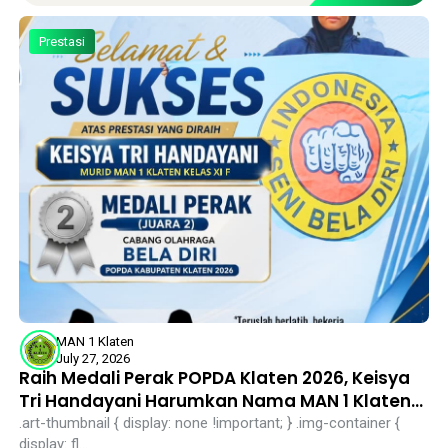
Prestasi
MAN 1 Klaten
July 27, 2026
Raih Medali Perak POPDA Klaten 2026, Keisya
Tri Handayani Harumkan Nama MAN 1 Klaten
di Cabor Bela Diri
.art-thumbnail { display: none !important; } .img-container {
display: fl...