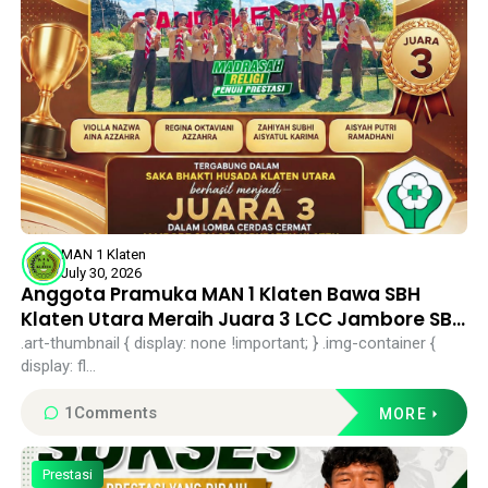
MAN 1 Klaten
July 30, 2026
Anggota Pramuka MAN 1 Klaten Bawa SBH
Klaten Utara Meraih Juara 3 LCC Jambore SBH
Kabupaten Klaten 2026
.art-thumbnail { display: none !important; } .img-container {
display: fl...
1
Comments
MORE
Prestasi