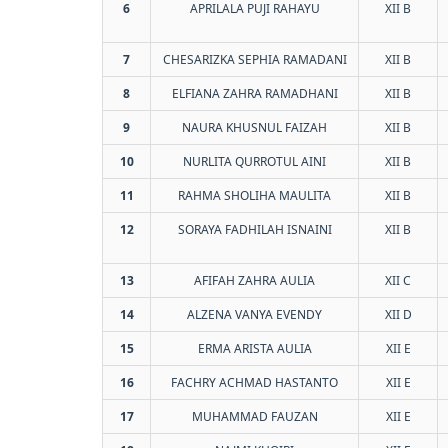
6
APRILALA PUJI RAHAYU
XII B
7
CHESARIZKA SEPHIA RAMADANI
XII B
8
ELFIANA ZAHRA RAMADHANI
XII B
9
NAURA KHUSNUL FAIZAH
XII B
10
NURLITA QURROTUL AINI
XII B
11
RAHMA SHOLIHA MAULITA
XII B
12
SORAYA FADHILAH ISNAINI
XII B
13
AFIFAH ZAHRA AULIA
XII C
14
ALZENA VANYA EVENDY
XII D
15
ERMA ARISTA AULIA
XII E
16
FACHRY ACHMAD HASTANTO
XII E
17
MUHAMMAD FAUZAN
XII E