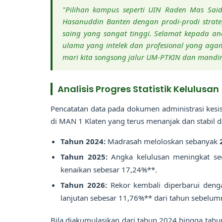
"Pilihan kampus seperti UIN Raden Mas Sai
Hasanuddin Banten dengan prodi-prodi strat
saing yang sangat tinggi. Selamat kepada an
ulama yang intelek dan profesional yang agamis
mari kita songsong jalur UM-PTKIN dan mandi
Analisis Progres Statistik Kelulusan
Pencatatan data pada dokumen administrasi kes
di MAN 1 Klaten yang terus menanjak dan stabil d
Tahun 2024:
Madrasah meloloskan sebanyak
Tahun 2025:
Angka kelulusan meningkat sec
kenaikan sebesar 17,24%**.
Tahun 2026:
Rekor kembali diperbarui deng
lanjutan sebesar 11,76%** dari tahun sebelum
Bila diakumulasikan dari tahun 2024 hingga tah