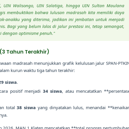
d, UIN Walisongo, UIN Salatiga, hingga UIN Sultan Maulana
egis membuktikan bahwa lulusan madrasah kita memiliki daya
ak-anakku yang diterima, jadikan ini jembatan untuk menjadi
. Bagi yang belum lolos di jalur prestasi ini, tetap semangat,
ri dengan optimisme penuh."
 (3 Tahun Terakhir)
iswaan madrasah menunjukkan grafik kelulusan jalur SPAN-PTKI
alam kurun waktu tiga tahun terakhir:
29 siswa
.
ara positif menjadi
34 siswa
, atau mencatatkan **persentas
an total
38 siswa
yang dinyatakan lulus, menandai **kenaika
nya.
un 2026, MAN 1 Klaten mencatatkan **total progres pertumbuha