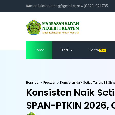
man1klatenjateng@gmail.com
(0272) 321735
Profil
Home
Berita
New
Beranda
Prestasi
Konsisten Naik Setiap Tahun: 38 Sisw
Konsisten Naik Set
SPAN-PTKIN 2026, C