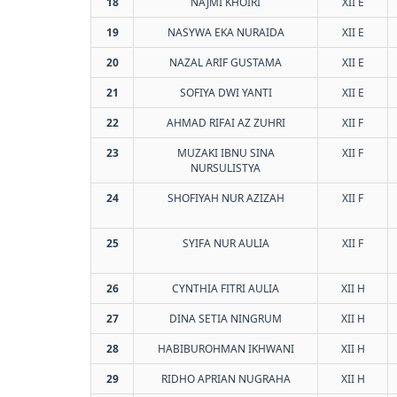
18
NAJMI KHOIRI
XII E
19
NASYWA EKA NURAIDA
XII E
20
NAZAL ARIF GUSTAMA
XII E
21
SOFIYA DWI YANTI
XII E
22
AHMAD RIFAI AZ ZUHRI
XII F
23
MUZAKI IBNU SINA
XII F
NURSULISTYA
24
SHOFIYAH NUR AZIZAH
XII F
25
SYIFA NUR AULIA
XII F
26
CYNTHIA FITRI AULIA
XII H
27
DINA SETIA NINGRUM
XII H
28
HABIBUROHMAN IKHWANI
XII H
29
RIDHO APRIAN NUGRAHA
XII H