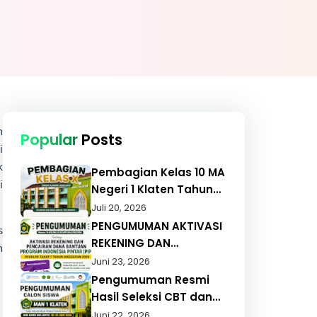
n
Popular
Posts
i
k
Pembagian Kelas 10 MA
i
Negeri 1 Klaten Tahun
Ajaran 2026/2027
Juli 20, 2026
PENGUMUMAN AKTIVASI
s
REKENING DAN
n
PENCAIRAN DANA
Juni 23, 2026
BANTUAN PROGRAM
Pengumuman Resmi
INDONESIA PINTAR (PIP)
Hasil Seleksi CBT dan
REGULER TAHAP 1 TAHUN
Wawancara PMBM MAN
Juni 22, 2026