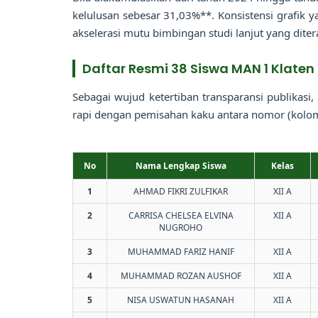
kelulusan sebesar 31,03%**. Konsistensi grafik y
akselerasi mutu bimbingan studi lanjut yang dit
Daftar Resmi 38 Siswa MAN 1 Klaten
Sebagai wujud ketertiban transparansi publikasi, 
rapi dengan pemisahan kaku antara nomor (kolom 
No
Nama Lengkap Siswa
Kelas
1
AHMAD FIKRI ZULFIKAR
XII A
2
CARRISA CHELSEA ELVINA
XII A
NUGROHO
3
MUHAMMAD FARIZ HANIF
XII A
4
MUHAMMAD ROZAN AUSHOF
XII A
5
NISA USWATUN HASANAH
XII A