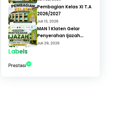
ANGGARAN 2026
1 Klaten Tahun
Pembagian Kelas XI T.A
Pelajaran 2026/2027
2026/2027
Juli 13, 2026
MAN 1 Klaten Gelar
Penyerahan Ijazah
Serentak Angkatan
Juli 29, 2026
2026, Alumni Apresiasi
Labels
Pelayanan Cepat dan
Tepat
39
Prestasi