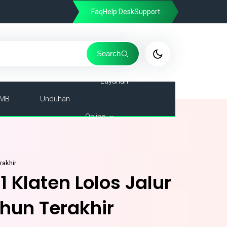
Faq
Help Desk
Support
Search
Layanan
MB
Unduhan
Online
rakhir
 Klaten Lolos Jalur
ahun Terakhir