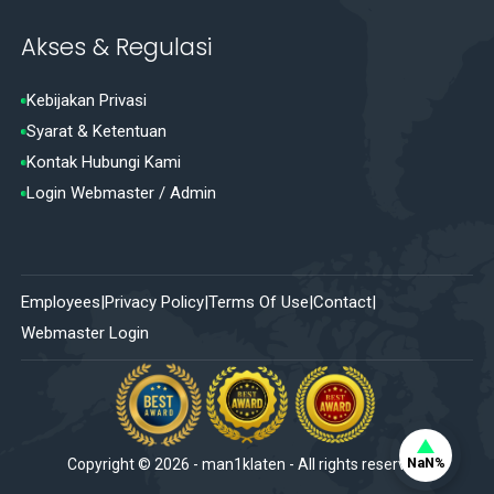
Akses & Regulasi
Kebijakan Privasi
Syarat & Ketentuan
Kontak Hubungi Kami
Login Webmaster / Admin
Employees
Privacy Policy
Terms Of Use
Contact
Webmaster Login
NaN%
Copyright ©
2026
-
man1klaten
- All rights reserved.