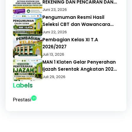
REKENING DAN PENCAIRAN DANA
BANTUAN PROGRAM INDONESIA
Juni 23, 2026
PINTAR (PIP) REGULER TAHAP 1
Pengumuman Resmi Hasil
TAHUN ANGGARAN 2026
Seleksi CBT dan Wawancara
PMBM MAN 1 Klaten Tahun
Juni 22, 2026
Pelajaran 2026/2027
Pembagian Kelas XI T.A
2026/2027
Juli 13, 2026
MAN 1 Klaten Gelar Penyerahan
Ijazah Serentak Angkatan 2026,
Alumni Apresiasi Pelayanan
Juli 29, 2026
Cepat dan Tepat
Labels
39
Prestasi