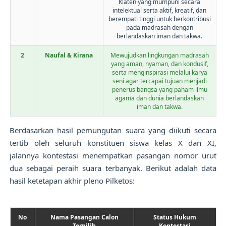
Klaten yang mumpuni secara
intelektual serta aktif, kreatif, dan
berempati tinggi untuk berkontribusi
pada madrasah dengan
berlandaskan iman dan takwa.
2
Naufal & Kirana
Mewujudkan lingkungan madrasah
yang aman, nyaman, dan kondusif,
serta menginspirasi melalui karya
seni agar tercapai tujuan menjadi
penerus bangsa yang paham ilmu
agama dan dunia berlandaskan
iman dan takwa.
Berdasarkan hasil pemungutan suara yang diikuti secara
tertib oleh seluruh konstituen siswa kelas X dan XI,
jalannya kontestasi menempatkan pasangan nomor urut
dua sebagai peraih suara terbanyak. Berikut adalah data
hasil ketetapan akhir pleno Pilketos:
No
Nama Pasangan Calon
Status Hukum
Terpilih
Kontestasi