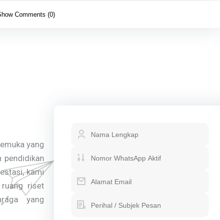
Show Comments (0)
rkemuka yang
 pendidikan
estasi, kami
ruang riset
hraga yang