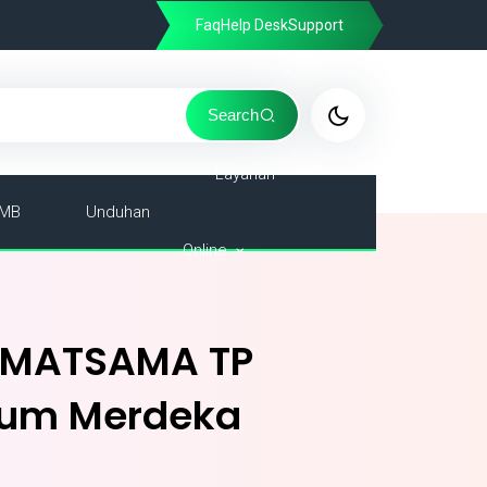
Faq
Help Desk
Support
Search
Layanan
MB
Unduhan
Online
r MATSAMA TP
lum Merdeka