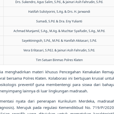
Drs. Sukendro, Agus Salim, S.Pd., & Jainuri Asih Fahrudin, S.Pd.
Hatifah Sulistyorini, S.Ag. & Drs. H. Jarwandi
Sumadi, S.Pd. & Dra. Eny Yulianti
Achmad Munjamil, S.Ag., M.Ag. & Muchtar Syaifudin, S.Ag., M.Pd.
Sayektiningsih, S.Pd., M.Pd. & Hanifah Akitasari, S.Pd.
Vera Erlitasari, S.Pd.I. & Jainuri Asih Fahrudin, S.Pd.
Tim Satuan Binmas Polres Klaten
itia menghadirkan materi khusus Pencegahan Kenakalan Remaj
ral bersama Polres Klaten. Kolaborasi ini bertujuan krusial untu
ikologis preventif guna membentengi para siswa dari bahay
menyimpang lainnya di luar lingkungan madrasah.
lementasi nyata dari penerapan Kurikulum Merdeka, madrasa
agnosis). Merujuk pada regulasi Kemendikbud No. 719/P/2020
aian spesifik yang ditujukan untuk memetakan karakteristi