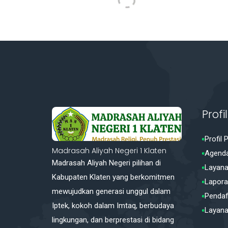
Prof
Profil 
Madrasah Aliyah Negeri 1 Klaten
Agenda
Madrasah Aliyah Negeri pilihan di
Layana
Kabupaten Klaten yang berkomitmen
Lapora
mewujudkan generasi unggul dalam
Pendaf
Iptek, kokoh dalam Imtaq, berbudaya
Layana
lingkungan, dan berprestasi di bidang