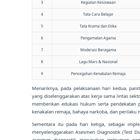
3
Kegiatan Kesiswaan
4
Tata Cara Belajar
5
Tata Krama dan Etika
6
Pengamalan Agama
7
Moderasi Beragama
8
Lagu Mars & Nasional
9
Pencegahan Kenakalan Remaja
Menariknya, pada pelaksanaan hari kedua, pan
yang diselenggarakan atas kerja sama lintas sekto
memberikan edukasi hukum serta pendekatan ps
kenakalan remaja, bahaya narkoba, dan perilaku 
Sementara itu pada hari ketiga, sebagai imp
menyelenggarakan Asesmen Diagnostik (Test Di
asesmen diagnostik merupakan instrumen penil