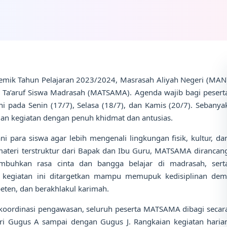
mik Tahun Pelajaran 2023/2024, Masrasah Aliyah Negeri (MAN
 Ta’aruf Siswa Madrasah (MATSAMA). Agenda wajib bagi pesert
kni pada Senin (17/7), Selasa (18/7), dan Kamis (20/7). Sebanya
aian kegiatan dengan penuh khidmat dan antusias.
i para siswa agar lebih mengenali lingkungan fisik, kultur, da
materi terstruktur dari Bapak dan Ibu Guru, MATSAMA dirancan
buhkan rasa cinta dan bangga belajar di madrasah, sert
u, kegiatan ini ditargetkan mampu memupuk kedisiplinan dem
eten, dan berakhlakul karimah.
oordinasi pengawasan, seluruh peserta MATSAMA dibagi secar
ri Gugus A sampai dengan Gugus J. Rangkaian kegiatan haria