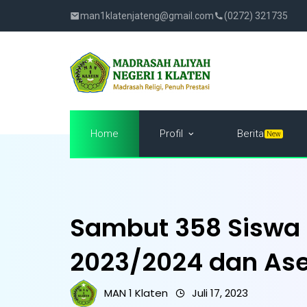
man1klatenjateng@gmail.com
(0272) 321735
Profil
Home
Berita
New
Sambut 358 Siswa 
2023/2024 dan Ase
MAN 1 Klaten
Juli 17, 2023