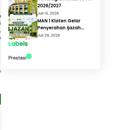
Pelajaran 2026/2027
2026/2027
Juli 13, 2026
a
MAN 1 Klaten Gelar
i
Penyerahan Ijazah
,
Serentak Angkatan
Juli 29, 2026
k
2026, Alumni Apresiasi
Labels
Pelayanan Cepat dan
Tepat
39
Prestasi
h