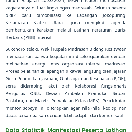
Tahun Pelajaran 2023/2024, MAN 1 Klaten memusatkan
kegiatannya di luar lingkungan madrasah. Seluruh peserta
didik baru dimobilisasi ke Lapangan Jokopuring,
Kecamatan Klaten Utara, guna mengikuti agenda
pembentukan karakter melalui Latihan Peraturan Baris-
Berbaris (PBB) intensif.
Sukendro selaku Wakil Kepala Madrasah Bidang Kesiswaan
memaparkan bahwa kegiatan ini diselenggarakan dengan
melibatkan sinergi lintas organisasi internal madrasah.
Proses pelatihan di lapangan dikawal langsung oleh jajaran
Guru Pendidikan Jasmani, Olahraga, dan Kesehatan (PJOK),
serta didampingi aktif oleh kolaborasi fungsionaris
Pengurus OSIS, Dewan Ambalan Pramuka, Satuan
Paskibra, dan Majelis Perwakilan Kelas (MPK). Pendekatan
mentor sebaya ini diterapkan agar nilai-nilai kedisplinan
dapat tersampaikan dengan lebih adaptif dan komunikatif.
Data Statistik Manifestasi Peserta Latihan