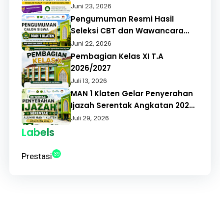
BANTUAN PROGRAM INDONESIA
Juni 23, 2026
PINTAR (PIP) REGULER TAHAP 1
Pengumuman Resmi Hasil
TAHUN ANGGARAN 2026
Seleksi CBT dan Wawancara
PMBM MAN 1 Klaten Tahun
Juni 22, 2026
Pelajaran 2026/2027
Pembagian Kelas XI T.A
2026/2027
Juli 13, 2026
MAN 1 Klaten Gelar Penyerahan
Ijazah Serentak Angkatan 2026,
Alumni Apresiasi Pelayanan
Juli 29, 2026
Cepat dan Tepat
Labels
39
Prestasi