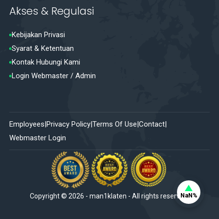
Akses & Regulasi
Kebijakan Privasi
Syarat & Ketentuan
Kontak Hubungi Kami
Login Webmaster / Admin
Employees
Privacy Policy
Terms Of Use
Contact
Webmaster Login
NaN%
Copyright ©
2026
-
man1klaten
- All rights reserved.