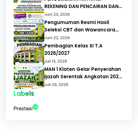
REKENING DAN PENCAIRAN DANA
BANTUAN PROGRAM INDONESIA
Juni 23, 2026
PINTAR (PIP) REGULER TAHAP 1
Pengumuman Resmi Hasil
TAHUN ANGGARAN 2026
Seleksi CBT dan Wawancara
PMBM MAN 1 Klaten Tahun
Juni 22, 2026
Pelajaran 2026/2027
Pembagian Kelas XI T.A
2026/2027
Juli 13, 2026
MAN 1 Klaten Gelar Penyerahan
Ijazah Serentak Angkatan 2026,
Alumni Apresiasi Pelayanan
Juli 29, 2026
Cepat dan Tepat
Labels
39
Prestasi