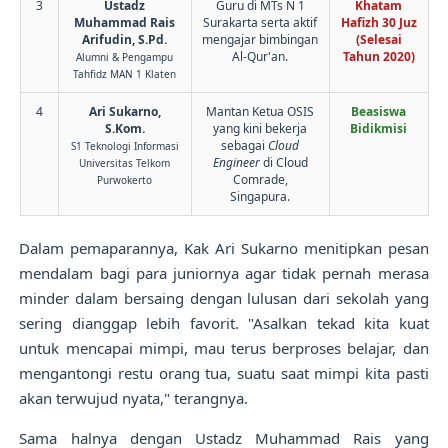
3
Ustadz
Guru di MTs N 1
Khatam
Muhammad Rais
Surakarta serta aktif
Hafizh 30 Juz
Arifudin, S.Pd.
mengajar bimbingan
(Selesai
Al-Qur'an.
Tahun 2020)
Alumni & Pengampu
Tahfidz MAN 1 Klaten
4
Ari Sukarno,
Mantan Ketua OSIS
Beasiswa
S.Kom.
yang kini bekerja
Bidikmisi
sebagai
Cloud
S1 Teknologi Informasi
Engineer
di Cloud
Universitas Telkom
Comrade,
Purwokerto
Singapura.
Dalam pemaparannya, Kak Ari Sukarno menitipkan pesan
mendalam bagi para juniornya agar tidak pernah merasa
minder dalam bersaing dengan lulusan dari sekolah yang
sering dianggap lebih favorit. "Asalkan tekad kita kuat
untuk mencapai mimpi, mau terus berproses belajar, dan
mengantongi restu orang tua, suatu saat mimpi kita pasti
akan terwujud nyata," terangnya.
Sama halnya dengan Ustadz Muhammad Rais yang