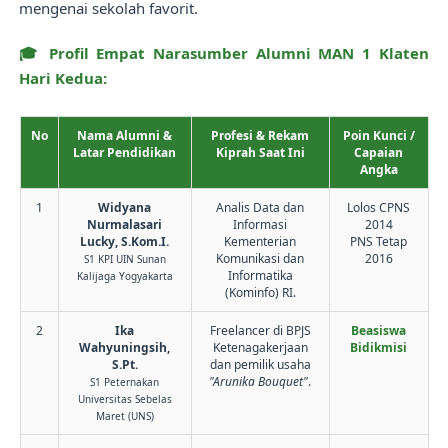
mengenai sekolah favorit.
🎓 Profil Empat Narasumber Alumni MAN 1 Klaten
Hari Kedua:
No
Nama Alumni &
Profesi & Rekam
Poin Kunci /
Latar Pendidikan
Kiprah Saat Ini
Capaian
Angka
1
Widyana
Analis Data dan
Lolos CPNS
Nurmalasari
Informasi
2014
Lucky, S.Kom.I.
Kementerian
PNS Tetap
Komunikasi dan
2016
S1 KPI UIN Sunan
Informatika
Kalijaga Yogyakarta
(Kominfo) RI.
2
Ika
Freelancer di BPJS
Beasiswa
Wahyuningsih,
Ketenagakerjaan
Bidikmisi
S.Pt.
dan pemilik usaha
"Arunika Bouquet"
.
S1 Peternakan
Universitas Sebelas
Maret (UNS)